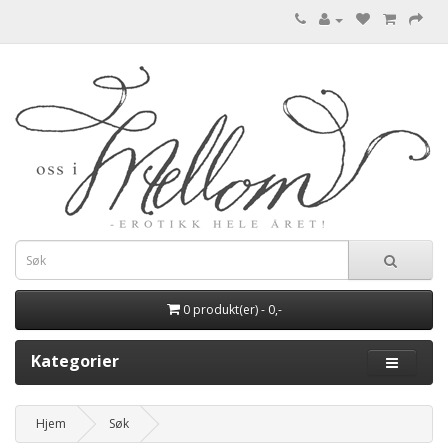
0 produkt(er) - 0,-
Kategorier
Hjem
Søk