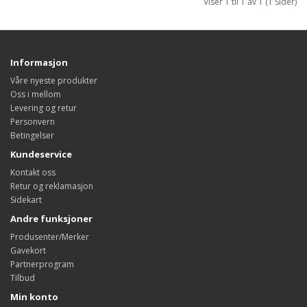
Viser 1 til 1 av 1 (1 Sider)
Informasjon
Våre nyeste produkter
Oss i mellom
Levering og retur
Personvern
Betingelser
Kundeservice
Kontakt oss
Retur og reklamasjon
Sidekart
Andre funksjoner
Produsenter/Merker
Gavekort
Partnerprogram
Tilbud
Min konto