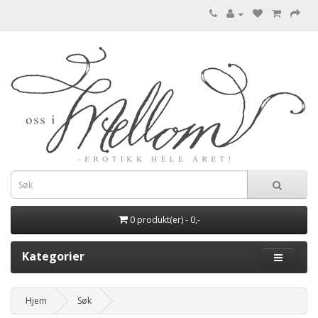
0 produkt(er) - 0,-
Kategorier
Hjem
Søk